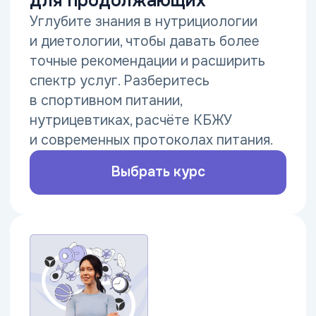
Выбрать курс
400+ курсов
Логопедия и дефектология
с нуля
Получите востребованную
специальность в логопедии
и дефектологии.
Освойте современные методы
диагностики и коррекции нарушений
речи и развития у детей.
Выбрать курс