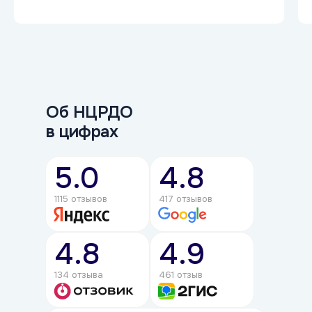
Очень понравилось то, что материал весь
останется навсегда и будет возможность его
перечитать и повторно посмотреть вебинары.
С большой вероятностью буду еще учиться
в данной организации. Очень рекомендую!
Об НЦРДО
в цифрах
5.0
4.8
1115 отзывов
417 отзывов
4.8
4.9
134 отзыва
461 отзыв