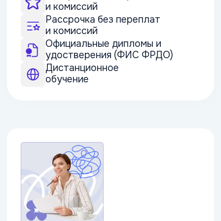
400+ курсов
Психология для начинающих
Получите профессию психолога
или расширьте уже существующую
практику Освойте современные
направления — от когнитивно-
поведенческой терапии до арт —
и семейной психотерапии.
Выбрать курс