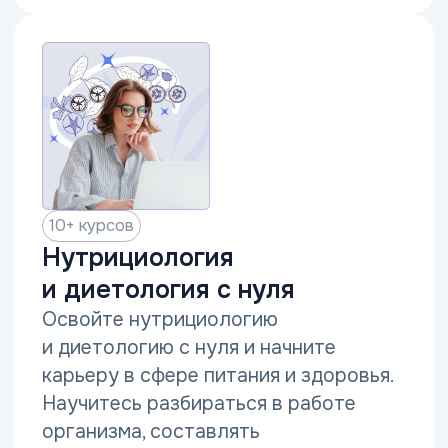
для продолжающих
Углубите знания в нутрициологии
и диетологии, чтобы давать более
точные рекомендации и расширить
спектр услуг. Разберитесь
в спортивном питании,
нутрицевтиках, расчёте КБЖУ
и современных протоколах питания.
Выбрать курс
400+ курсов
Курсы по тренерству
для начинающих
Освойте профессию тренера с нуля.