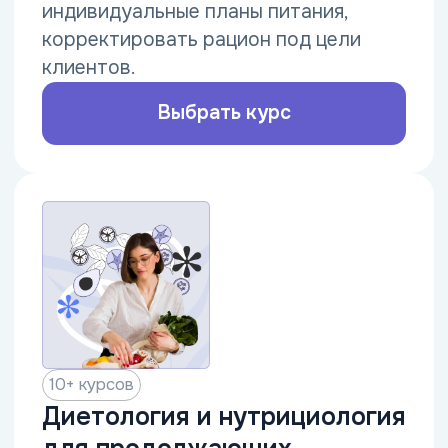
Изучите современные методики йоги,
пилатеса, фитнеса и адаптивной
физической культуры, основы
спортивной нутрициологии.
Выбрать курс
400+ курсов
Менеджмент и управление
с нуля
Освойте востребованную профессию
в менеджменте и управлении.
Научитесь организовывать процессы,
руководить командами, управлять
проектами, бизнесом и сервисом.