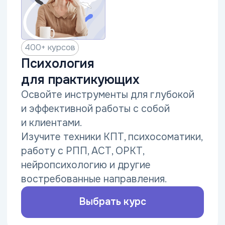
и диетология с нуля
Освойте нутрициологию
и диетологию с нуля и начните
карьеру в сфере питания и здоровья.
Научитесь разбираться в работе
организма, составлять
индивидуальные планы питания,
корректировать рацион под цели
клиентов.
Выбрать курс
10+ курсов
Диетология и нутрициология