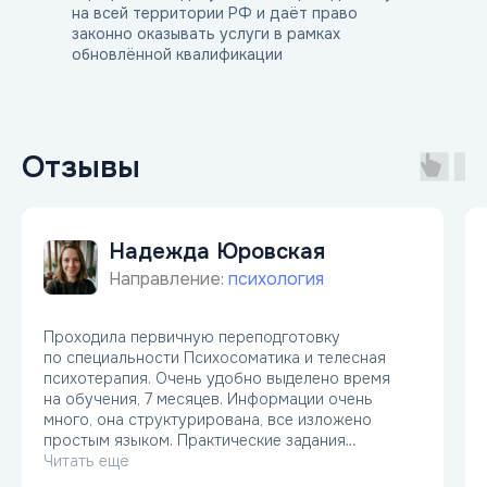
на всей территории РФ и даёт право
Полезные ссылки
законно оказывать услуги в рамках
Акции
обновлённой квалификации
Льготы
Отзывы
Способы оплаты
Отзывы
Часто задаваемые вопросы
Реферальная программа
8 800 500 34 16
Телефон приемной комиссии:
Надежда Юровская
Адрес:
Направление:
психология
121205, г. Москва, вн.тер.г. Муниципальный
Округ Можайский, тер Инновационного Центра
Сколково, б-р Большой, д. 42 стр. 1.
Проходила первичную переподготовку
по специальности Психосоматика и телесная
психотерапия. Очень удобно выделено время
на обучения, 7 месяцев. Информации очень
Политика конфиденциальности
много, она структурирована, все изложено
простым языком. Практические задания
Пользовательское соглашение
помогали закрепить материал. Стоимость
Читать ещё
Лицензия № Л035-01298-77/00180383 (ранее
средняя, очень удобно, что можно в рассрочку.
присвоенный номер 041003), г. Москва