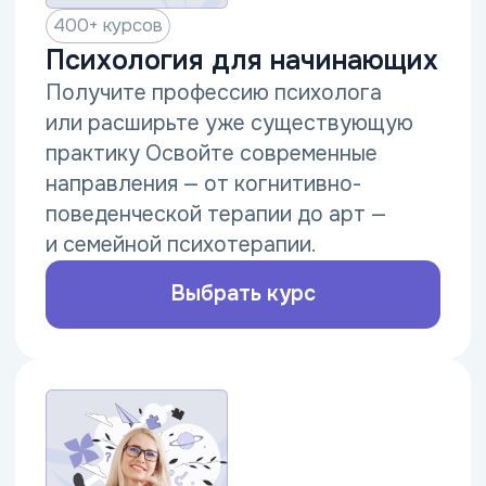
400+ курсов
Психология
для практикующих
Освойте инструменты для глубокой
и эффективной работы с собой
и клиентами.
Изучите техники КПТ, психосоматики,
работу с РПП, АСТ, ОРКТ,
нейропсихологию и другие
востребованные направления.
Выбрать курс
10+ курсов
Нутрициология