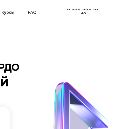
8 800 500 52
Курсы
FAQ
49
ЦРДО
ей