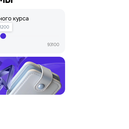
ного курса
1200
93100