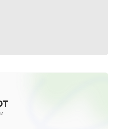
от
ми