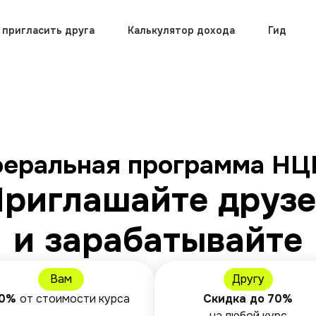
 пригласить друга
Калькулятор дохода
Гид
еральная программа Н
риглашайте друз
и зарабатывайте
Вам
Другу
10%
от стоимости курса
Скидка до 70%
на любой курс