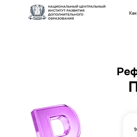
Как
Реф
П