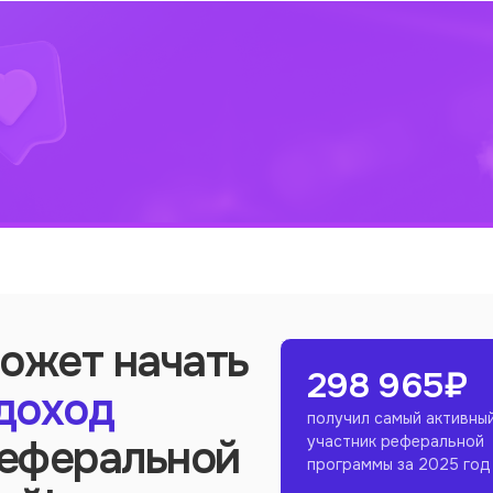
ожет начать
298 965
₽
доход
получил самый активны
реферальной
участник реферальной
программы за 2025 год