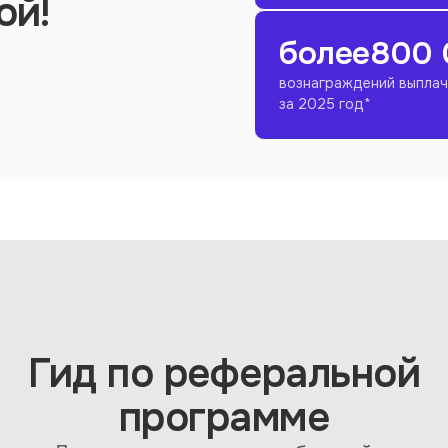
ой!
более
800 
вознаграждений выпла
за 2025 год*
Гид по реферальной
программе