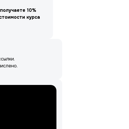
 получаете 10%
стоимости курса
сылки.
числено.