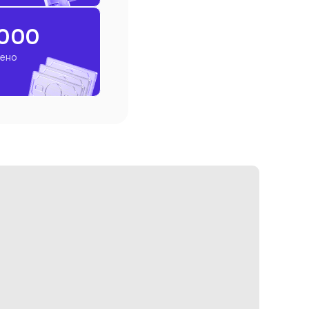
000
чено