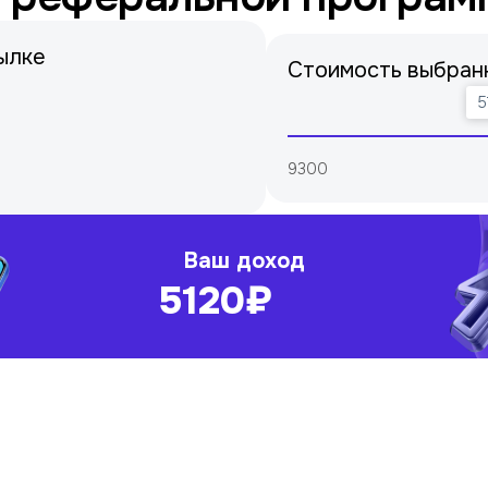
ылке
Стоимость выбран
5
9300
Ваш доход
5120
₽