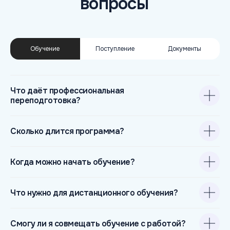
Обучение
Поступление
Документы
Что даёт профессиональная
переподготовка?
Полезные ссылки
Сколько длится программа?
Акции
Льготы
Когда можно начать обучение?
Отзывы
Способы оплаты
Что нужно для дистанционного обучения?
Часто задаваемые вопросы
Реферальная программа
8 800 500 34 16
Смогу ли я совмещать обучение с работой?
Телефон приемной комиссии: