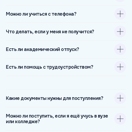
Адрес:
121205, г. Москва, вн.тер.г. Муниципальный
Можно ли учиться с телефона?
Округ Можайский, тер Инновационного Центра
Сколково, б-р Большой, д. 42 стр. 1.
Что делать, если у меня не получится?
Политика конфиденциальности
Есть ли академический отпуск?
Пользовательское соглашение
ВТОРОЙ КУРС В ПОДАРОК
При покупке от 60 000 ₽
Лицензия № Л035-01298-77/00180383 (ранее
Есть ли помощь с трудоустройством?
присвоенный номер 041003), г. Москва
Подробнее
Какие документы нужны для поступления?
Можно ли поступить, если я ещё учусь в вузе
или колледже?