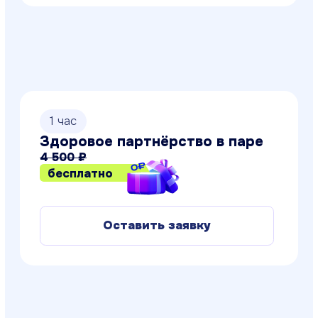
Метафорические
ассоциативные карты (МАК): с
чего начать?
3 900 ₽
бесплатно
Оставить заявку
1
час
Кризисы семейных отношений.
Проходим безболезненно
4 500 ₽
бесплатно
Оставить заявку